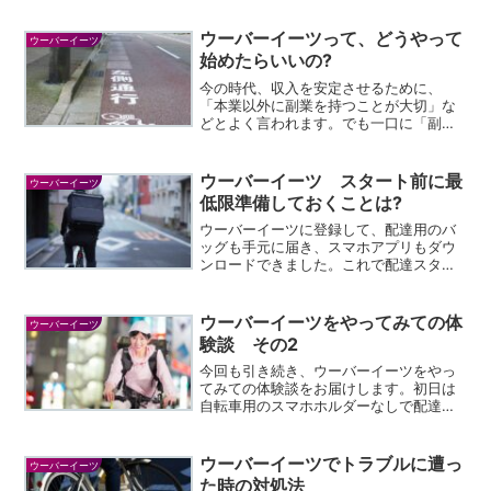
ウーバーイーツって、どうやって
ウーバーイーツ
始めたらいいの?
今の時代、収入を安定させるために、
「本業以外に副業を持つことが大切」な
どとよく言われます。でも一口に「副
業」と言っても何から始めたらいいの
か・・・？とお悩みのあなた、ウーバー
イーツから始めてはいかがでしょう？ス
ウーバーイーツ スタート前に最
ウーバーイーツ
タートするときのハードルが低く...
低限準備しておくことは?
ウーバーイーツに登録して、配達用のバ
ッグも手元に届き、スマホアプリもダウ
ンロードできました。これで配達スター
トできます。でもその前に、どの地域を
拠点にするか決めること、そしてスマホ
を自転車やバイクにつけるホルダー、ス
ウーバーイーツをやってみての体
ウーバーイーツ
マホの充電器、できればテ...
験談 その2
今回も引き続き、ウーバーイーツをやっ
てみての体験談をお届けします。初日は
自転車用のスマホホルダーなしで配達し
ていましたが、これは非常に危ないの
で、後日スマホホルダーを入手。自転車
に取り付け、業務につきました。アパー
ウーバーイーツでトラブルに遭っ
ウーバーイーツ
ト名だけで、部屋番号が書い...
た時の対処法