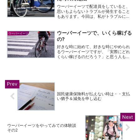
ウーバーイーツで配達員をしていると、
思いもよらないトラブルが発生すること
もあります。今回は、私がトラブルに遭
った時の体験談をお話します。困った時
はサポートセンターに連絡すればOKウー
バーイーツは、スマホアプリを立ち上げ
ウーバーイーツで、いくら稼げる
ウーバーイーツ
て、アプリの画面上で依...
の?
好きな時に始めて、好きな時にやめられ
るウーバーイーツですが、「実際にどれ
くらい稼げるのだろう？」と思う人も多
いでしょう。今回は、ウーバーイーツの
料金体系や、どれくらい稼げるのかにつ
いてお話します。ウーバーイーツの基本
的な料金体系まず、ウーバ...
国民健康保険料が払えない時は・・支払
い猶予＆減免を申し込む
ウーバーイーツをやってみての体験談
その2