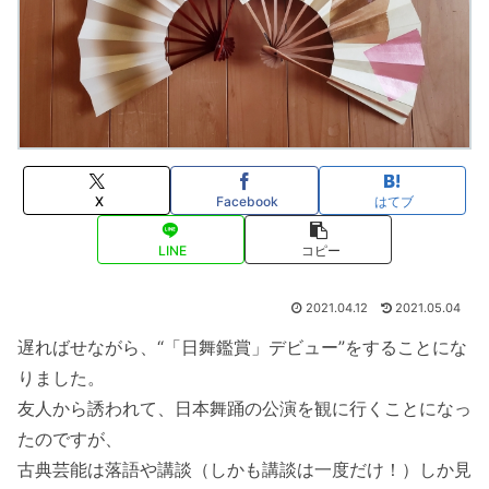
X
Facebook
はてブ
LINE
コピー
2021.04.12
2021.05.04
遅ればせながら、“「日舞鑑賞」デビュー”をすることにな
りました。
友人から誘われて、日本舞踊の公演を観に行くことになっ
たのですが、
古典芸能は落語や講談（しかも講談は一度だけ！）しか見