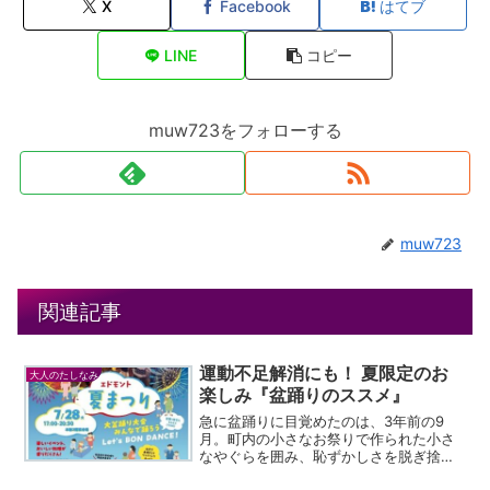
X
Facebook
はてブ
LINE
コピー
muw723をフォローする
muw723
関連記事
運動不足解消にも！ 夏限定のお
大人のたしなみ
楽しみ『盆踊りのススメ』
急に盆踊りに目覚めたのは、3年前の9
月。町内の小さなお祭りで作られた小さ
なやぐらを囲み、恥ずかしさを脱ぎ捨て
「えいや！」と飛び込んで以来のことで