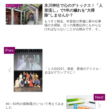
す。次の年は、盆踊りの会場を探して歩
くように。すっかり、夏限定の趣味とな
氷川神社で心のデトックス！「人
大人のたしなみ
っています。今年は7月2...
形流し」で1年の穢れを“大掃
除”しませんか？
もうすぐ師走。年賀状の準備に家や仕事
場の大掃除、日々の業務以外にもやらな
ければならないことが山積みです。そん
な気ぜわしい時期だからこそ、神社を参
拝して心を落ち着けてみませんか？心身
の穢れを祓う「人形流し」をご紹介しま
す。目指すは川越氷川神社...
「ミスiD2021」発表 香港のアイドル・
まほがグランプリに！
40～50代の保険選びについて考えてみま
した