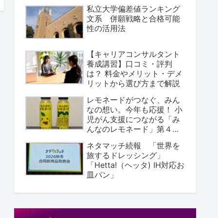
私立大学偏差値ランキング
文系 併願戦略と合格可能
性の活用法
【キャリアコンサルタント
養成講習】口コミ・評判
は？ 料金やメリット・デメ
リットから選び方まで解説
レモネードがつなぐ、みん
なの想い。今年も応援！ ⼩
児がん支援につながる「み
んなのレモネード」第４弾
が登場
ネタマッチ続報 「世界を
旅するドレッシング」
「Hetta!（ヘッタ) IH対応お
皿パン」