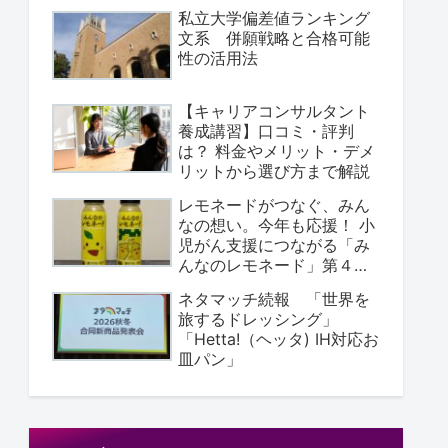
私立大学偏差値ランキング
文系 併願戦略と合格可能
性の活用法
【キャリアコンサルタント
養成講習】口コミ・評判
は？ 料金やメリット・デメ
リットから選び方まで解説
レモネードがつなぐ、みん
なの想い。今年も応援！ ⼩
児がん支援につながる「み
んなのレモネード」第４弾
が登場
ネタマッチ続報 「世界を
旅するドレッシング」
「Hetta!（ヘッタ) IH対応お
皿パン」