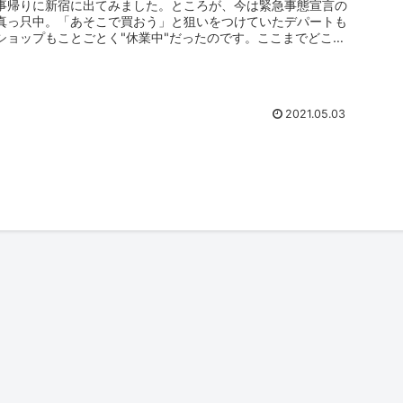
事帰りに新宿に出てみました。ところが、今は緊急事態宣言の
真っ只中。「あそこで買おう」と狙いをつけていたデパートも
ショップもことごとく"休業中"だったのです。ここまでどこも
かしこもお休み...
2021.05.03