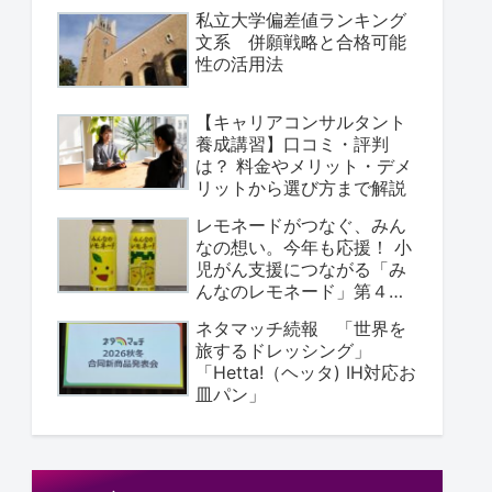
私立大学偏差値ランキング
文系 併願戦略と合格可能
性の活用法
【キャリアコンサルタント
養成講習】口コミ・評判
は？ 料金やメリット・デメ
リットから選び方まで解説
レモネードがつなぐ、みん
なの想い。今年も応援！ ⼩
児がん支援につながる「み
んなのレモネード」第４弾
が登場
ネタマッチ続報 「世界を
旅するドレッシング」
「Hetta!（ヘッタ) IH対応お
皿パン」