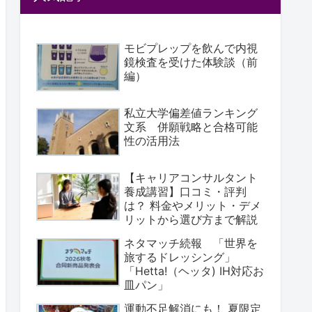
モビプレップを飲んで内視
鏡検査を受けた体験談（前
編）
私立大学偏差値ランキング
文系 併願戦略と合格可能
性の活用法
【キャリアコンサルタント
養成講習】口コミ・評判
は？ 料金やメリット・デメ
リットから選び方まで解説
ネタマッチ続報 「世界を
旅するドレッシング」
「Hetta!（ヘッタ) IH対応お
皿パン」
運動不足解消にも！ 夏限定