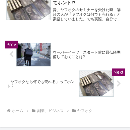
2011年頃からヤフオク...
てホント!?
昔、ヤフオクのセミナーを受けた時、講
師の人が「ヤフオクは何でも売れる」と
豪語していました。でも実際、自分でヤ
フオクをやってみてわかったのですが、
「何でも売れる」というのは言い過ぎで
すね・・・笑何度出品しても、売れない
商品は売れません。ただし...
ウーバーイーツ スタート前に最低限準
備しておくことは?
「ヤフオクなら何でも売れる」ってホン
ト!?
ホーム
副業、ビジネス
ヤフオク