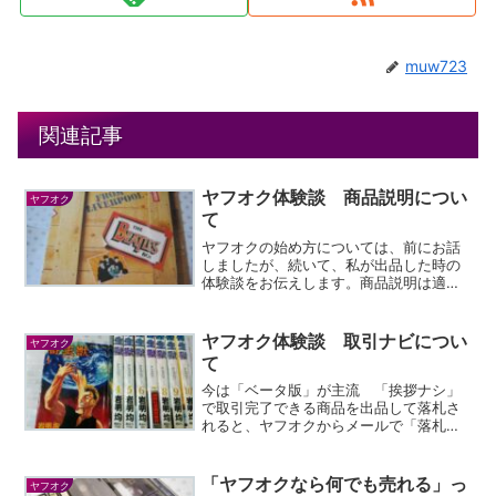
muw723
関連記事
ヤフオク体験談 商品説明につい
ヤフオク
て
ヤフオクの始め方については、前にお話
しましたが、続いて、私が出品した時の
体験談をお伝えします。商品説明は適切
に、簡潔に 特記事項ははっきり明記ヤ
フオクの出品方法は、トップページの
「出品」を押して、必要事項を入力して
ヤフオク体験談 取引ナビについ
ヤフオク
いけばOK。以前よりも簡単...
て
今は「ベータ版」が主流 「挨拶ナシ」
で取引完了できる商品を出品して落札さ
れると、ヤフオクからメールで「落札さ
れました」と連絡が入ります。その後、
「取引ナビ」の画面に行って、落札者と
商品受け渡しのやり取りをします。私は
「ヤフオクなら何でも売れる」っ
ヤフオク