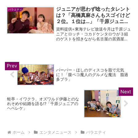
ァン待望となる初の紙媒体写真集『百花
繚蘭』が11/15（金） に発売され...
ジュニアが思わず唸ったタレント
バラエティ
は？「高橋真麻さんもスゴイけど
２位。１位は…」「千原ジュニア
のヘベレケ」
資料提供=東海テレビ放送今月は千原ジュ
ニアとロッチ・コカドケンタロウが３組
のゲストを招きながら名古屋の居酒屋を
飲み歩きます。今回は栄駅の近くにある
ラグジュアリーな雰囲気でカジュアルに
ワインを楽しめるフレンチバーからスタ
ート。またヘベレケナビ...
パーパー・ほしのディスコを脂で元気
に！「腹ペコ魔人のグルメな魔法 脂過
多ブラ」
蛙亭・イワクラ、オズワルド伊藤とのな
れそめや結婚を語る!?「千原ジュニアの
ヘベレケ」
ホーム
エンタメニュース
バラエティ