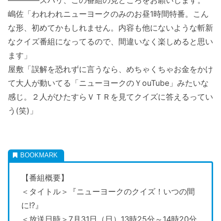
————ズバリ、この番組の見どころをお願いします。
嶋佐「われわれニューヨークのみのお昼1時間特番。こん
な形、初めてかもしれません。内容も他にないような斬新
なクイズ番組になってるので、間違いなく楽しめると思い
ます」
屋敷「誤解を恐れずに言うなら、めちゃくちゃお金をかけ
て大人が動いてる「ニューヨークのＹouTube」みたいな
感じ。２人がひたすらＶＴＲを見てクイズに答えるってい
う(笑)」
【番組概要】
＜タイトル＞『ニューヨークのクイズ！いつの間
に!?』
＜放送日時＞7月31日（日）13時25分～14時20分