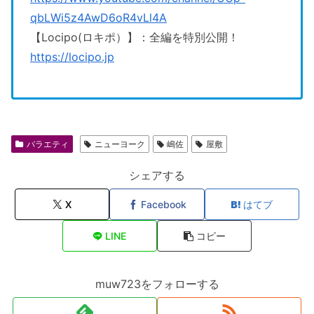
qbLWi5z4AwD6oR4vLl4A
【Locipo(ロキポ）】：全編を特別公開！
https://locipo.jp
バラエティ
ニューヨーク
嶋佐
屋敷
シェアする
X
Facebook
はてブ
LINE
コピー
muw723をフォローする