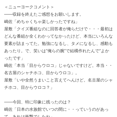
＜ニューヨークコメント＞
——収録を終えたご感想をお願いします。
嶋佐「めちゃくちゃ楽しかったですね」
屋敷「クイズ番組なのに回答者が俺らだけで・・・最初は
どんな番組か全くわかってなかったけど、本当にいろんな
要素が詰まってた。勉強になるし、タメになるし、感動も
あったり。で、笑いは“俺らの腕”で結構作れたんで”よか
ったです」
嶋佐「本当「目からウロコ」じゃないですけど。本当・・
名古屋のシャチホコ、目からウロコ」。
屋敷「いや全然うまいこと言えてへんけど。名古屋のシャ
チホコ、目からウロコ？」
——今回、特に印象に残ったのは？
嶋佐「日本の水族館でいつの間に・・っていうのがあっ
て、あれは衝撃でしたね」