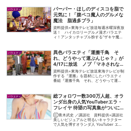
リーグルメ漫才バラエティ！アンタッチ
ャブル扮する“ザキヤ魔人”と“シバタ
パーパー・ほしのディスコを脂で
バラエティ
ン”が、毎回“腹ペコタ...
元気に！「腹ペコ魔人のグルメな
魔法 脂過多ブラ」
資料提供=東海テレビ放送毎週水曜深夜放
送！ ハイカロリーグルメ漫才バラエテ
ィ！アンタッチャブル扮する“ザキヤ魔
人”と“シバタン”。シバタンが偶然見つけ
た油まみれの不思議なランプをこする
と、飛び出てきたのはおいしいものがだ
異色バラエティ「運搬千鳥 そ
バラエティ
～い好きなザキヤ魔人...
れ、どうやって運ぶんじゃ？」が
4/17に放送 ノブ「マネされない
よう何か対策を(笑)」
資料提供=東海テレビ放送東海テレビが制
作する『運搬』を題材にしたバラエティ
番組『運搬千鳥 それ、どうやって運ぶ
んじゃ？』が４月17日（日）16時５分～
17時20分（東海テレビ・フジテレビ系全
国ネット）に放送決定。ＭＣに千鳥を迎
総フォロワー数300万人超、オラ
バラエティ
え、年１回春に...
ンダ出身の人気YouTuberエラ・
フレイヤ 待望の写真集がついに
発売決定！
Ⓒ青木武史 ／講談社 資料提供=講談社
美しいビジュアルと明るいキャラクター
で人気を博すオランダ人 YouTuber エ
ラ・フレイヤ （Ella Freya）。 彼女のフ