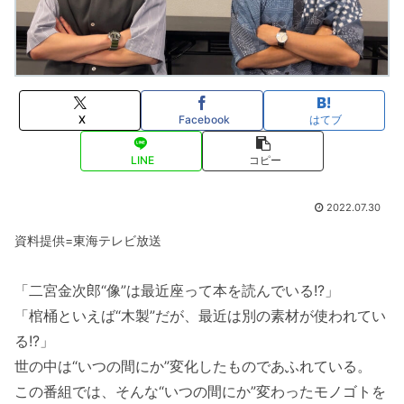
X
Facebook
はてブ
LINE
コピー
2022.07.30
資料提供=東海テレビ放送
「二宮金次郎“像”は最近座って本を読んでいる!?」
「棺桶といえば“木製”だが、最近は別の素材が使われてい
る!?」
世の中は“いつの間にか”変化したものであふれている。
この番組では、そんな“いつの間にか”変わったモノゴトを