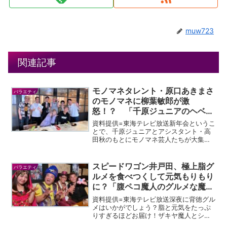
muw723
関連記事
モノマネタレント・原口あきまさ
バラエティ
のモノマネに柳葉敏郎が激
怒！？ 「千原ジュニアのヘベレ
ケ」
資料提供=東海テレビ放送新年会というこ
とで、千原ジュニアとアシスタント・高
田秋のもとにモノマネ芸人たちが大集
合！たくさんの有名人に扮して登場し、
おもしろトークを繰り広げます。次々と
豪華有名人のモノマネが飛び出し、即興
スピードワゴン井戸田、極上脂グ
バラエティ
モノマネセッションに・・...
ルメを食べつくして元気もりもり
に？「腹ペコ魔人のグルメな魔
法 脂過多ブラ」
資料提供=東海テレビ放送深夜に背徳グル
メはいかがでしょう？脂と元気をたっぷ
りすぎるほどお届け！ザキヤ魔人とシバ
タンがゲストと共に繰り広げるハイカロ