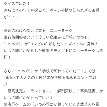
クイズで出題！
さらにそのワケを探ると、深～い事情や知られざる苦労
が・・・。
番組の顔は今勢いに乗る「ニューヨーク」
進行兼回答者という珍しい座組みに戸惑いつつも、
”いつの間にか“コンビの白熱したクイズバトルに発展！
いつの間にか変化した衝撃のモノゴトにニューヨークも驚
愕！
さらにいつの間にか「学校で変わっていたモノ」では
TikTokで大人気の土佐兄弟が学校あるあるコントで紹
介。
「座高測定」「ランドセル」「解剖実験」「卒業証書」が
いつの間にか変わっていた!?
敗者罰ゲームの「いつの間にか超えていた先輩芸人を暴