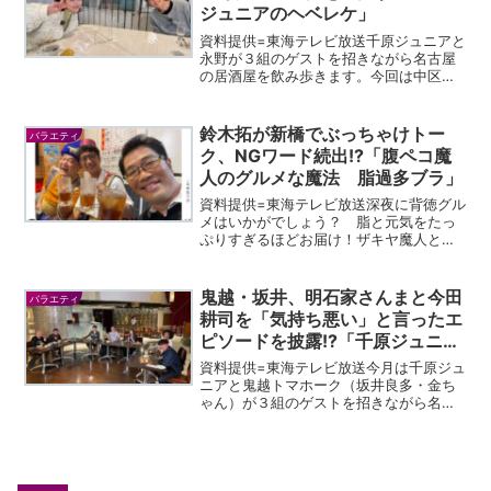
ジュニアのヘベレケ」
資料提供=東海テレビ放送千原ジュニアと
永野が３組のゲストを招きながら名古屋
の居酒屋を飲み歩きます。今回は中区・
錦にあるラグジュアリーな本格イタリア
ンレストランからスタート！また「ヘベ
レケなび」では、金山駅近くにあるフレ
鈴木拓が新橋でぶっちゃけトー
バラエティ
ンチ大衆酒場をモノマネ...
ク、NGワード続出!?「腹ペコ魔
人のグルメな魔法 脂過多ブラ」
資料提供=東海テレビ放送深夜に背徳グル
メはいかがでしょう？ 脂と元気をたっ
ぷりすぎるほどお届け！ザキヤ魔人とシ
バタンがゲストと共に繰り広げるハイカ
ロリーグルメ漫才バラエティ！アンタッ
チャブル扮する“ザキヤ魔人”と“シバタ
鬼越・坂井、明石家さんまと今田
バラエティ
ン”が、毎回“腹ペコ...
耕司を「気持ち悪い」と言ったエ
ピソードを披露!?「千原ジュニア
のヘベレケ」
資料提供=東海テレビ放送今月は千原ジュ
ニアと鬼越トマホーク（坂井良多・金ち
ゃん）が３組のゲストを招きながら名古
屋の居酒屋を飲み歩きます。今回は東区
のカジュアルダイニングのお店からスタ
ート。また「ヘベレケなび」では、中
区・錦にある大衆うなぎ酒...