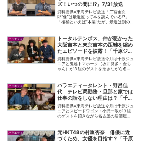
ズ！いつの間に!?』7/31放送
資料提供=東海テレビ放送「二宮金次
郎“像”は最近座って本を読んでいる!?」
「棺桶といえば“木製”だが、最近は別の
素材が使われている!?」世の中は“いつの
間にか”変化したものであふれている。こ
の番組では、そんな“いつの間にか”変わ
トータルテンボス、仲が悪かった
バラエティ
ったモノゴト...
大阪吉本と東京吉本の距離を縮め
たエピソードを披露！「千原ジュ
ニアのヘベレケ」
資料提供=東海テレビ放送今月は千原ジュ
ニアと鬼越トマホーク（坂井良多・金ち
ゃん）が３組のゲストを招きながら名古
屋の居酒屋を飲み歩きます。今回は中
区・錦の北海道海鮮居酒屋からスター
ト！今回のゲストはお笑いコンビ・トー
バラエティータレント・野呂佳
バラエティ
タルテンボスの2人（藤田憲...
代 テレビ局勤務・旦那と家では
仕事の話をしない理由は？「千原
ジュニアのヘベレケ」
資料提供=東海テレビ放送今月は千原ジュ
ニアとスピードワゴン・小沢一敬が３組
のゲストを招きながら名古屋の居酒屋を
飲み歩きます。今回は名古屋駅近くのモ
ダンな雰囲気で和食やステーキが味わえ
るお店からスタート。またヘベレケナビ
元HKT48の村重杏奈 俳優に近
バラエティ
では中区・栄にある牛タ...
づくため、女優を目指す？「千原