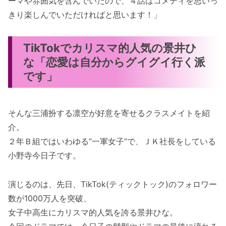
ーマや雰囲気を含んでいたので、４話はコメディを思いっ
きり楽しんでいただければと思います！」
TikTokでカリスマ的人気の景井ひ
な「恋愛は自分からグイグイ行く派
です」
そんな三浦扮する凛空が好意を寄せるクラスメイトを紹
介。
２年Ｂ組ではいわゆる“一軍女子”で、ＪＫ社長をしている
小野寺今日子です。
演じるのは、先日、TikTok(ティックトック)のフォロワー
数が1000万人を突破、
女子中高生にカリスマ的人気を誇る景井ひな。