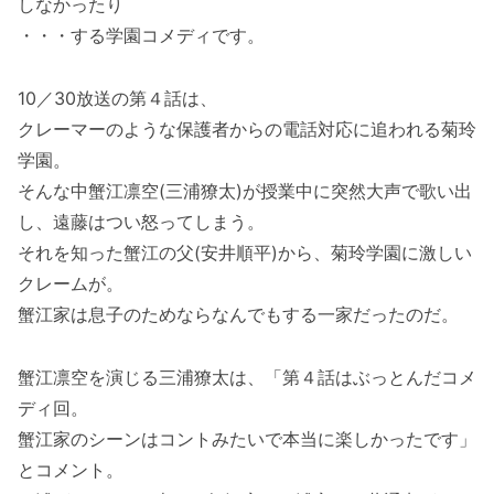
しなかったり
・・・する学園コメディです。
10／30放送の第４話は、
クレーマーのような保護者からの電話対応に追われる菊玲
学園。
そんな中蟹江凛空(三浦獠太)が授業中に突然大声で歌い出
し、遠藤はつい怒ってしまう。
それを知った蟹江の父(安井順平)から、菊玲学園に激しい
クレームが。
蟹江家は息子のためならなんでもする一家だったのだ。
蟹江凛空を演じる三浦獠太は、「第４話はぶっとんだコメ
ディ回。
蟹江家のシーンはコントみたいで本当に楽しかったです」
とコメント。