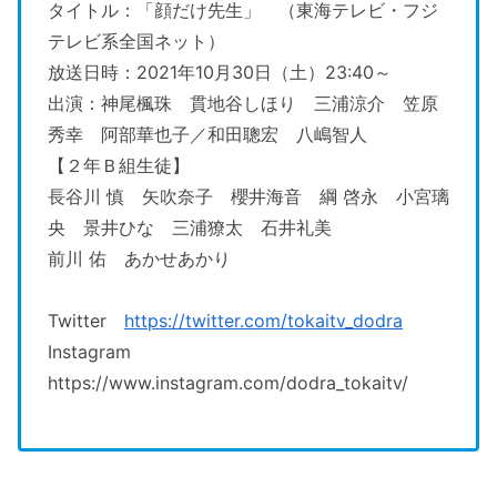
タイトル：「顔だけ先生」 （東海テレビ・フジ
テレビ系全国ネット）
放送日時：2021年10月30日（土）23:40～
出演：神尾楓珠 貫地谷しほり 三浦涼介 笠原
秀幸 阿部華也子／和田聰宏 八嶋智人
【２年Ｂ組生徒】
長谷川 慎 矢吹奈子 櫻井海音 綱 啓永 小宮璃
央 景井ひな 三浦獠太 石井礼美
前川 佑 あかせあかり
Twitter
https://twitter.com/tokaitv_dodra
Instagram
https://www.instagram.com/dodra_tokaitv/