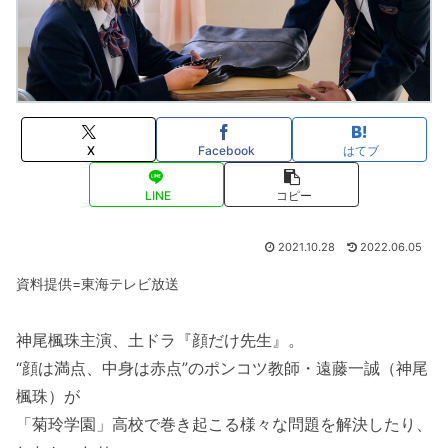
X
Facebook
はてブ
LINE
コピー
2021.10.28
2022.06.05
資料提供=東海テレビ放送
神尾楓珠主演、土ドラ『顔だけ先生』。
“顔は満点、中身は赤点”のポンコツ教師・遠藤一誠（神尾
楓珠）が
「菊玲学園」高校で巻き起こる様々な問題を解決したり、