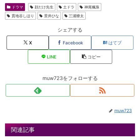
ドラマ
顔だけ先生
土ドラ
神尾楓珠
貫地谷しほり
景井ひな
三浦獠太
シェアする
X
Facebook
はてブ
LINE
コピー
muw723をフォローする
muw723
関連記事