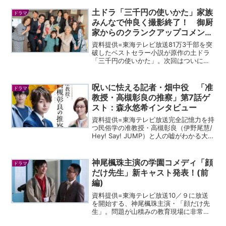
向きで、心が温かくなる“とある夫婦の幸
せのかたち”を描いた物語。多くの壁にぶ
土ドラ「三千円の使いかた」家族
ドラマ
つかりながらも全力...
みんなで仲良く撮影終了！ 御厨
家からのクランクアップコメント
をお届け！
資料提供=東海テレビ放送81万3千部を突
破したベストセラー小説が原作の土ドラ
「三千円の使いかた」。次回はついに最
終話。翔平（葉山奨之）からのプロポー
ズを一旦白紙に戻した美帆（葵わか
な）。そんな彼女に翔平から「自分が手
呪いに怯える記者・畑中役 「准
ドラマ
がけたポスターが展示され...
教授・高槻彰良の推察」第7話ゲ
スト：森永悠希インタビュー
資料提供=東海テレビ放送完全記憶力を持
つ民俗学の准教授・高槻彰良（伊野尾慧/
Hey! Say! JUMP）と人の嘘がわかる大学
生・深町尚哉（神宮寺勇太/ King &
Prince）の凸凹バディによる謎解きミス
テリー、オトナの土ドラ『東海...
神尾楓珠主演の学園コメディ「顔
ドラマ
だけ先生」新キャスト発表！(前
編)
資料提供=東海テレビ放送10／９に放送
を開始する、神尾楓珠主演・「顔だけ先
生」。問題が山積みの教育現場に非常勤
教師として現れた、神尾演じる遠藤一誠