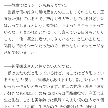
――教室で歌うシーンもありますね。
「監督が僕の好きな尾崎豊さんの曲にしてくれました。正
直歌い慣れているので、声はガラガラにしているけど、音
は合ってしまうという。監督に「ちょっと音合っちゃって
いるな」と言われたときに、少し喜んでいる自分もいたり
して、「俺、凛空に近づいてきているな」と思いました。
気持ちで歌うシーンだったので、自分なりにメッセージを
込めて歌いました」
――神尾楓珠さんと仲が良いんですね。
「僕は友だちだと思っているけど、向こうはどう思ってい
るのかな？(笑)。共演経験もありますし、話しやすいので
めっちゃ仲良いと思っています。前回の共演（映画『彼女
が好きなものは』）の時には僕らは同級生役で、今回は先
生と生徒。しかも実年齢では楓珠くんより僕のほうが１個
上なので、「お前、生徒なの？ その老け顔で生徒かよ」