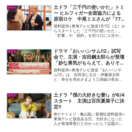
土ドラ「三千円の使いかた」トミ
ドラマ
ー ヒルフィガー全面協力による
原宿ロケ 中尾ミエさんが「77
歳のショップスタッフ」に!?
資料提供=東海テレビ放送1月7日（土）か
らスタートした「三千円の使いかた」。
「貯蓄」や「節約」を切り口に人生や家
族のあり方を考える、今までにないホー
ム“マネー”ドラマです。第２話で話題を
呼んだのが、アパレルのショップスタッ
ドラマ「おいハンサム!!2」試写
ドラマ
フへと華麗な変身を...
会で、主演・吉田鋼太郎らが登壇
「妙な勇気がもらえて、ありそう
でありえないドラマ」
資料提供=東海テレビ放送『おいハンサ
ム!!2』は、吉田演じる父・伊藤源太郎
と、幸せを求めさまよう三姉妹の長女・
由香（木南晴夏）、次女・里香（佐久間
由衣）、三女・美香（武田玲奈）、そし
て全てを包み込み、時に受け流す母・千
土ドラ『僕の大好きな妻!』が6/4
ドラマ
鶴（MEGUMI）の一...
スタート 主演は百田夏菜子に決
定!!
©ナナトエリ・亀山聡／新潮社資料提供=
東海テレビ放送ある日、大好きになった
人が発達障害だと分かったら？話題の人
気コミックを原作に描く、可愛くて、前