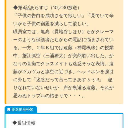
◆第4話あらすじ（10／30放送）
「子供の告白を成功させて欲しい」「見ていて辛
いから子供の宿題を減らして欲しい」
職員室では、亀高（貫地谷しほり）らがクレーマ
ーのような保護者たちからの電話に悩まされてい
る。一方、２年Ｂ組では遠藤（神尾楓珠）の授業
中、蟹江凛空（三浦獠太）が突然歌い出した。か
なりの音痴でクラスメイトも迷惑そうな表情。遠
藤がツカツカと凛空に近づき、ヘッドホンを強引
に外して「迷惑だって言ってまあすぅぅ!!!」 怒
りなれていないせいか、声が裏返る遠藤。それが
思わぬトラブルの始まりで・・・。
◆番組情報