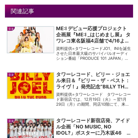
関連記事
ME:I デビュー応援プロジェクト
音楽
企画展『ME:I _はじめまし展』 タ
ワレコ東名阪福4店舗で4/16より
同時開催決定
資料提供=タワーレコードJO1、INIを誕生
させた日本最大級のサバイバルオーディ
ション番組「PRODUCE 101 JAPAN」の
第3弾ガールズグループオーディション
「PRODUCE 101 JAPAN THE GIRLS」に
て国民プロデュ...
タワーレコード、ビリー・ジョエ
音楽
ル来日＆『ビリー・ザ・ベスト：
ライヴ！』発売記念”BILLY THE
SHOP”開催！
資料提供=タワーレコード タワーレコー
ド新宿店では、12月19日（火）～翌1月
29日（月）の期間、同店10階にて、来年
1月24日（水）、16 年振りに一夜限りの
来日公演開催を行い、それに先駆けて本
年12月20日（水）半世紀におよぶ彼のキ
タワーレコード新宿店発、アイド
音楽
ャリ...
ル企画「NO MUSIC, NO
IDOL?」ポスターに乃木坂46 5