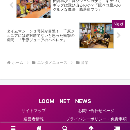
伝説再び！真空ジェシカから、ギラつく
ギャグは飛び出るのか？「腹ペコ魔人の
グルメな魔法 脂過多ブラ」
タイムマシーン３号関が目撃！ 千原ジ
ュニアには絶対勝てないと思った衝撃の
瞬間 「千原ジュニアのヘベレケ」
ホーム
エンタメニュース
音楽
LOOM NET NEWS
サイトマップ
お問い合わせページ
運営者情報
プライバシーポリシー・免責事項
© 2021 LOOM NET NEWS.