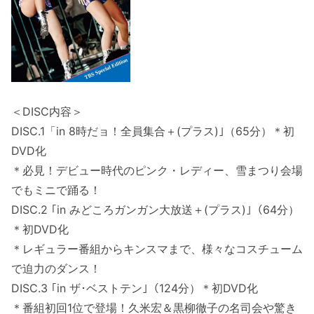
＜DISC内容＞
DISC.1「in 8時だョ！全員集合＋(プラス)｣（65分）＊初
DVD化
＊必見！デビュー時代のピンク・レディー、雪まつり会場
でもミニで踊る！
DISC.2 ｢in みどころガンガン大放送＋(プラス)｣（64分）
＊初DVD化
＊レギュラー番組からキンスマまで、様々なコスチューム
で迫力のダンス！
DISC.3 ｢in ザ･ベストテン｣（124分）＊初DVD化
＊番組初回1位で登場！久米宏＆黒柳徹子の名司会や驚き