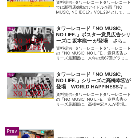
期生が登場!!
資料提供=タワーレコードタワーレコード
では新宿店始動のアイドル企画「NO
MUSIC, NO IDOL?」VOL.294として、4
月10日に『超・乃木坂スター誕生! 第1巻
Blu-ray BOX』を発売する乃木坂46が登
場。対象商品を購入...
タワーレコード「NO MUSIC,
音楽
NO LIFE.」ポスター意見広告シリ
ーズに 坂本龍一 が登場 さらに
全店で坂本龍一フェアも開催
資料提供=タワーレコードタワーレコード
の「NO MUSIC, NO LIFE.」意見広告シ
リーズ最新版に、来年の第67回グラミー
賞に最後のピアノソロコンサート作品
『Opus』がノミネートされたことでも話
題の故・坂本龍一さんが登場。12月6日...
タワーレコード「NO MUSIC,
音楽
NO LIFE.」シリーズに高橋幸宏が
登場 WORLD HAPPINESSキュ
レーターとしてライブ音源＆映像
資料提供=タワーレコードタワーレコード
発売記念
の「NO MUSIC, NO LIFE.」意見広告シ
リーズ最新版に、高橋幸宏さんが登場し
ます。これは、本人がキュレーターを務
めた都市型音楽フェス「WORLD
HAPPINESS」10年分の厳選されたライ...