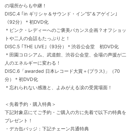
の場所からも中継！
DISC.4 ｢in ギリシャ＆サウンド・イン“S”＆アゲイン｣
（92分）＊初DVD化
＊ピンク・レディーへのご褒美バカンス企画？オフショッ
トや二人の会話もたっぷりと！
DISC.5 ｢THE LIVE｣（93分）＊渋谷公会堂 初DVD化
＊田園コロシアム、武道館、渋谷公会堂、会場の声援が二
人のエネルギーに変わる！
DISC.6「awarded 日本レコード大賞＋(プラス)」（70
分）＊初DVD化
＊忘れられない感激と、よみがえる涙の受賞場面！
＜先着予約・購入特典＞
下記対象店にてご予約・ご購入の方に先着で以下の特典を
プレゼント！
・デカ缶バッジ：下記チェーン共通特典