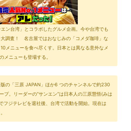
「サンエン台湾」とコラボしたグルメ企画。
今や台湾でも
を大調査！
名古屋ではおなじみの「コメダ珈琲」な
10メニューを食べ尽くす。
日本とは異なる意外なメ
のメニューも登場する。
の「三原 JAPAN」ほか
6 つのチャンネルで約230
ループ。
リーダーの“サンエン”は日本人の三原慧悟(みは
年でフジテレビを退社後、台湾で活動を開始。
現在は
る。