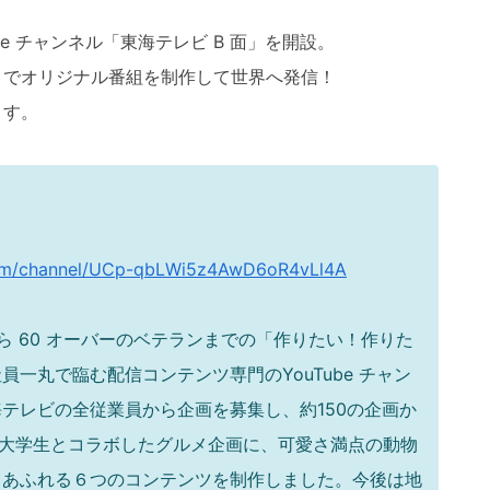
e チャンネル「東海テレビ B 面」を開設。
）でオリジナル番組を制作して
世界へ発信！
ます。
com/channel/UCp-qbLWi5z4AwD6oR4vLl4A
ら 60 オーバーのベテランまでの「作りたい！作りた
員一丸で臨む配信コンテンツ専門のYouTube チャン
海テレビの全従業員から企画を募集し、
約150の企画か
や地元大学生とコラボしたグルメ企画に、
可愛さ満点の動物
ィあふれる６つのコンテンツを制作しました。
今後は地