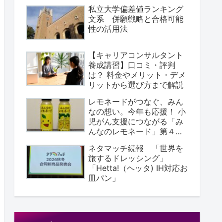
私立大学偏差値ランキング
文系 併願戦略と合格可能
性の活用法
【キャリアコンサルタント
養成講習】口コミ・評判
は？ 料金やメリット・デメ
リットから選び方まで解説
レモネードがつなぐ、みん
なの想い。今年も応援！ ⼩
児がん支援につながる「み
んなのレモネード」第４弾
が登場
ネタマッチ続報 「世界を
旅するドレッシング」
「Hetta!（ヘッタ) IH対応お
皿パン」