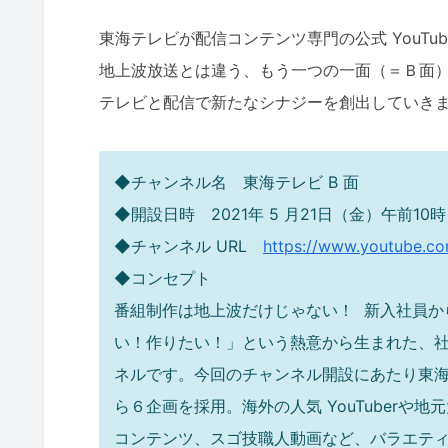
東海テレビが配信コンテンツ専門の公式 YouTub
地上波放送とは違う、もう一つの一面（＝Ｂ面
テレビと配信で新たなシナジーを創出していき
◆チャンネル名 東海テレビ B 面
◆開設日時 2021年 5 月21日（金）午前10時
◆チャンネル URL
https://www.youtube.
◆コンセプト
番組制作は地上波だけじゃない！
新入社員か
い！作りたい！」という
熱意から生まれた、社
ネルです。
今回のチャンネル開設にあたり東
ら６企画を採用。
海外の人気 YouTuber
コンテンツ、スゴ技職人動画など、
バラエテ