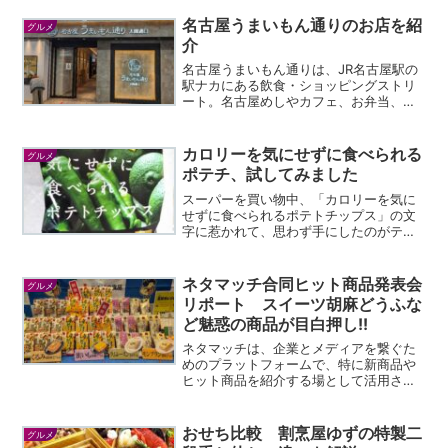
名古屋うまいもん通りのお店を紹
グルメ
介
名古屋うまいもん通りは、JR名古屋駅の
駅ナカにある飲食・ショッピングストリ
ート。名古屋めしやカフェ、お弁当、ラ
ーメンなどのグルメを楽しめる場所で
す。ここでは、ボリューム感とお手頃感
のあるメニューが揃っており、人気カフ
カロリーを気にせずに食べられる
グルメ
ェや話題の名古屋めし、お...
ポテチ、試してみました
スーパーを買い物中、「カロリーを気に
せずに食べられるポテトチップス」の文
字に惹かれて、思わず手にしたのがテラ
フーズの「焼きじゃが」。ノンフライの
ポテトチップスで、カロリーは１袋
140Kcal！店頭にはうすしお、コンソメ、
ネタマッチ合同ヒット商品発表会
グルメ
ゆずこしょうの３種類...
リポート スイーツ胡麻どうふな
ど魅惑の商品が目白押し!!
ネタマッチは、企業とメディアを繋ぐた
めのプラットフォームで、特に新商品や
ヒット商品を紹介する場として活用され
ています。企業は自社の商品を効果的に
PRでき、メディアは新しい情報を迅速に
キャッチできるというメリットがありま
おせち比較 割烹屋ゆずの特製二
グルメ
す。そんなネタマッチの...