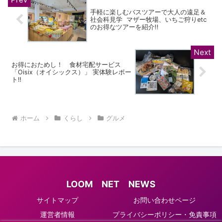
手軽に楽しむバスツアーで大人の遠足＆
社会科見学 マザー牧場、いちご狩りetc
のお得なツアーを紹介!!
お得におためし！ 食材宅配サービス
「Oisix（オイシックス）」 実体験レポー
ト‼
ホーム
くらし
グルメ
LOOM NET NEWS
サイトマップ
お問い合わせページ
運営者情報
プライバシーポリシー・免責事項