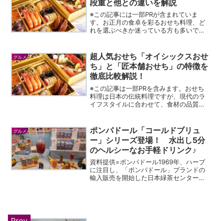
段重と他との違いを解説
※この記事には一部PRが含まれていま
す。お正月の食卓を彩るおせち料理、ど
れを選ぶべきか迷っている方も多いでし
ょう。特に「割烹屋ゆずの手作りおせち
二段重」は、職人の手で丁寧に作られた
本格的な味わいが特徴です。しかし、他
超人気おせち「オイシックスおせ
グルメ
のおせちとどう違うのか気...
ち」と「匠本舗おせち」の特徴を
徹底比較解説！
※この記事は一部PRを含みます。おせち
料理は日本の伝統料理ですが、現代のラ
イフスタイルに合わせて、食材の品質や
味、安全性に対する意識が高まっていま
す。そんな中でも「オイシックスのおせ
ち」「匠本舗 料亭おせち」は、人気ラ
ポンパドール「コールドブリュ
グルメ
ンキングで1、2位を争...
ー」シリーズ登場！ 水出し5分
のヘルシーなお手軽ドリンク♪
資料提供=ポンパドール1969年、ハーブ
に注目し、「ポンパドール」ブランドの
輸入販売を開始した日本緑茶センター。
「クレイジーソルト」をはじめ、ハーブ
を中心に世界中の高品質な食品を提供し
ている。ティーバックで手軽に楽しめる
ハーブティーのパッケ...