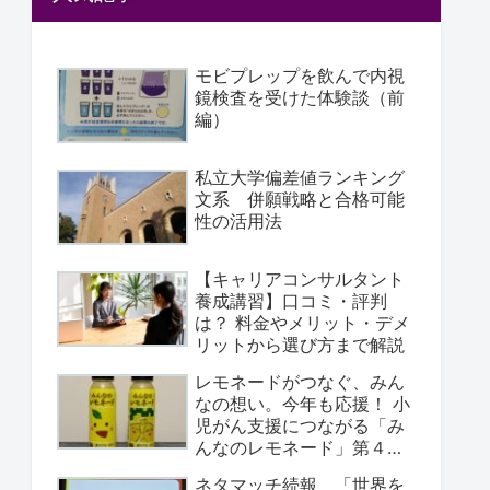
モビプレップを飲んで内視
鏡検査を受けた体験談（前
編）
私立大学偏差値ランキング
文系 併願戦略と合格可能
性の活用法
【キャリアコンサルタント
養成講習】口コミ・評判
は？ 料金やメリット・デメ
リットから選び方まで解説
レモネードがつなぐ、みん
なの想い。今年も応援！ ⼩
児がん支援につながる「み
んなのレモネード」第４弾
が登場
ネタマッチ続報 「世界を