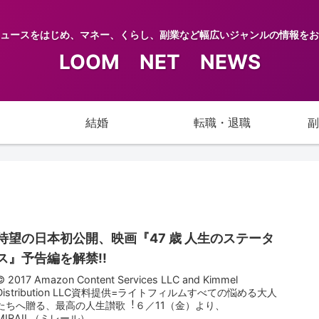
ュースをはじめ、マネー、くらし、副業など幅広いジャンルの情報をお
LOOM NET NEWS
結婚
転職・退職
副
待望の⽇本初公開、映画『47 歳 ⼈⽣のステータ
ス』予告編を解禁!!
© 2017 Amazon Content Services LLC and Kimmel
Distribution LLC資料提供=ライトフィルムすべての悩める⼤⼈
たちへ贈る、最⾼の⼈⽣讃歌︕６／11（⾦）より、
MIRAIL（ミレール）、...