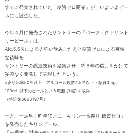
すでに発売されていた「糖質ゼロ商品」が、いよいよビー
ルにも誕生した。
今年４月に発売されたサントリーの「パーフェクトサント
リービール」は、
Alc.5.5％による力強い飲みごたえと糖質ゼロによる爽快
な後味を
サントリーの醸造技術を結集させ、約５年の歳月をかけて
妥協なく開発して実現したという。
※麦芽比率50％以上・アルコール度数4.5％以上・糖質0.5g／
100mL 以下のビール
という範囲で特許を取得
（特許第6698197号）
一方、一足早く昨年10月に「キリン一番搾り 糖質ゼロ」
を発売したキリンビール。
「一番搾り製法
(※麦汁ろ過工程において最初に流れ出る一番搾