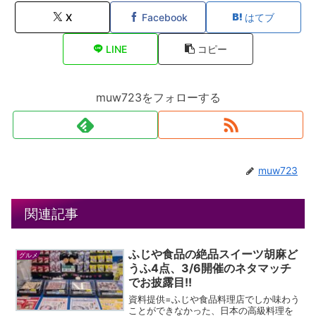
X
Facebook
はてブ
LINE
コピー
muw723をフォローする
muw723
関連記事
ふじや食品の絶品スイーツ胡麻ど
グルメ
うふ4点、3/6開催のネタマッチ
でお披露目!!
資料提供=ふじや食品料理店でしか味わう
ことができなかった、日本の高級料理を