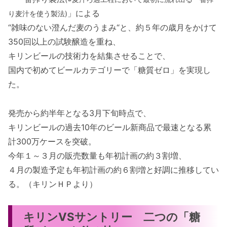
」による
り麦汁を使う製法)
“雑味のない澄んだ麦のうまみ“と、約５年の歳月をかけて
350回以上の試験醸造を重ね、
キリンビールの技術力を結集させることで、
国内で初めてビールカテゴリーで「糖質ゼロ」を実現し
た。
発売から約半年となる3月下旬時点で、
キリンビールの過去10年のビール新商品で最速となる累
計300万ケースを突破。
今年１～３月の販売数量も年初計画の約３割増、
４月の製造予定も年初計画の約６割増と好調に推移してい
る。（キリンＨＰより）
キリンVSサントリー 二つの「糖