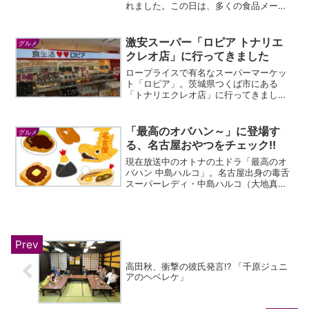
れました。この日は、多くの食品メーカ
ーや自治体などがイチ押し商品をマスコ
ミ向けに発表。その中で、石川県の食品
メーカー・スギヨのイチ押し商品が優れ
激安スーパー「ロピア トナリエ
グルメ
モノだったの...
クレオ店」に行ってきました
ロープライスで有名なスーパーマーケッ
ト「ロピア」。茨城県つくば市にある
「トナリエクレオ店」に行ってきまし
た。ロピアは、株式会社ロピアが運営す
るスーパーマーケット。株式会社ロピア
は「食生活♥♥ロピア」をモットーに、
「最高のオバハン～」に登場す
グルメ
ロープライスのユートピアを作...
る、名古屋おやつをチェック!!
現在放送中のオトナの土ドラ「最高のオ
バハン 中島ハルコ」。名古屋出身の毒舌
スーパーレディ・中島ハルコ（大地真
央）が、世の中の悩みをぶった斬ってい
く痛快ストーリーです。このドラマは、
名古屋と東京を舞台としていますが、ハ
ルコが経営する美容クリニ...
高田秋、衝撃の彼氏発言!? 「千原ジュニ
アのヘベレケ」