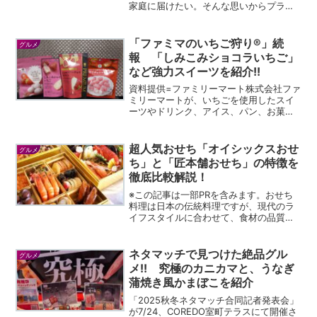
家庭に届けたい。そんな思いからプラス
チック容器入りの「玉子どうふ」、そし
て「茶わんむし」を日本で初めて量産化
したふじや食品。その独創的な商品開発
「ファミマのいちご狩り®」続
グルメ
力を中華、洋食、デザー...
報 「しみこみショコラいちご」
など強力スイーツを紹介!!
資料提供=ファミリーマート株式会社ファ
ミリーマートが、いちごを使用したスイ
ーツやドリンク、アイス、パン、お菓子
などをラインアップする「ファミマのい
ちご狩り®」。すでに紹介した「いちごの
ティラミス」「いちごのフレンチクルー
超人気おせち「オイシックスおせ
グルメ
ラー」などに続き、他...
ち」と「匠本舗おせち」の特徴を
徹底比較解説！
※この記事は一部PRを含みます。おせち
料理は日本の伝統料理ですが、現代のラ
イフスタイルに合わせて、食材の品質や
味、安全性に対する意識が高まっていま
す。そんな中でも「オイシックスのおせ
ち」「匠本舗 料亭おせち」は、人気ラ
ネタマッチで見つけた絶品グル
グルメ
ンキングで1、2位を争...
メ!! 究極のカニカマと、うなぎ
蒲焼き風かまぼこを紹介
「2025秋冬ネタマッチ合同記者発表会」
が7/24、COREDO室町テラスにて開催さ