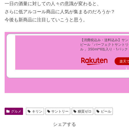
一日の酒量に対しての人々の意識が変わると、
さらに低アルコール商品に人気が集まるのだろうか？
今後も新商品に注目していこうと思う。
【消費税込み・送料込み】サン
ビール「パーフェクトサントリ
ル 」350ml*6缶入り・1パック
楽天
入
グルメ
キリン
サントリー
糖質ゼロ
ビール
シェアする